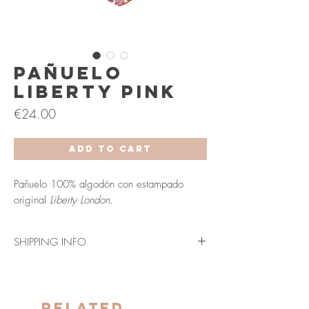
Pañuelo
Liberty Pink
Price
€24.00
Add to Cart
Pañuelo 100% algodón con estampado
original
Liberty London.
SHIPPING INFO
Envío en 3-5 días laborables (Península y
Baleares).
Los plazos indicados anteriormente se verán
Related