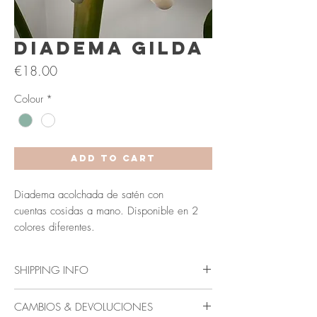
Diadema Gilda
Price
€18.00
Colour
*
Add to Cart
Diadema acolchada de satén con
cuentas cosidas a mano. Disponible en 2
colores diferentes.
SHIPPING INFO
Envío en 3-5 días laborables (Península y
CAMBIOS & DEVOLUCIONES
Baleares).