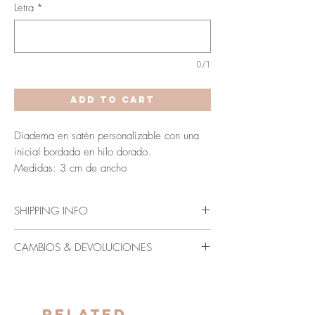
Letra
*
0/1
Add to Cart
Diadema en satén personalizable con una
inicial bordada en hilo dorado.
Medidas: 3 cm de ancho
SHIPPING INFO
Envío en 3-5 días laborables (Península y
CAMBIOS & DEVOLUCIONES
Baleares).
Los plazos indicados anteriormente se verán
Al ser un producto personalizado, no se
ampliados para Canarias, Ceuta y Melilla.
admiten cambios ni devoluciones.
Related